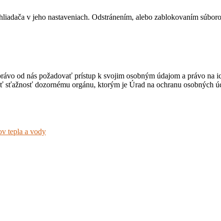
hliadača v jeho nastaveniach. Odstránením, alebo zablokovaním súboro
právo od nás požadovať prístup k svojim osobným údajom a právo na i
ať sťažnosť dozornému orgánu, ktorým je Úrad na ochranu osobných úd
v tepla a vody