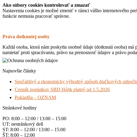
Ako súbory cookies kontrolovať a zmazať
Nastavenia cookies je možné zmeniť v rámci vášho internetového pre
funkcie nemusia pracovať správne.
Práva dotknutej osoby
Každá osoba, ktorá nám poskytla osobné údaje (dotknutá osoba) má 
namietať proti spracúvaniu, právo na prenosnosť údajov a právo pod
Najnovšie články
Spoľahlivý a ekonomicky výhodný spôsob diaľkových odpočto
Cenník poplatkov SBD Hájik platný od 1.5.2026
Pokladňa – OZNAM
Stránkové hodiny
PO: 8:00 – 12:00 / 13:00 – 15:00
UT: nestránkový deň
ST: 8:00 – 12:00 / 13:00 – 15:00
ŠT: 8:00 – 12:00