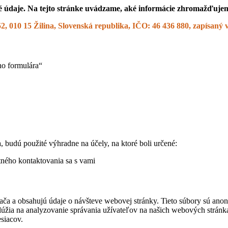
 údaje. Na tejto stránke uvádzame, aké informácie zhromažďujem
 010 15 Žilina, Slovenská republika, IČO: 46 436 880, zapísaný v
ho formulára“
 budú použité výhradne na účely, na ktoré boli určené:
tného kontaktovania sa s vami
ača a obsahujú údaje o návšteve webovej stránky. Tieto súbory sú anon
 slúžia na analyzovanie správania užívateľov na našich webových stránk
siacov.