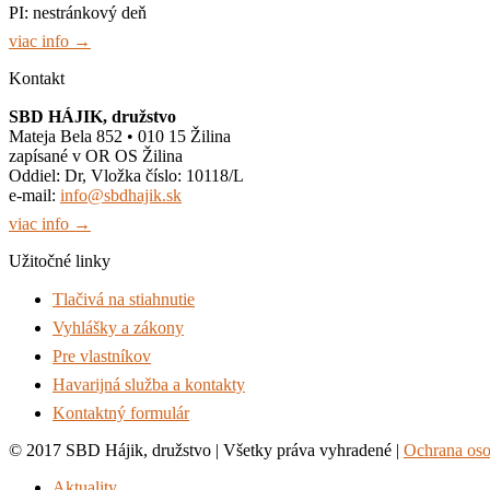
PI: nestránkový deň
viac info →
Kontakt
SBD HÁJIK, družstvo
Mateja Bela 852 • 010 15 Žilina
zapísané v OR OS Žilina
Oddiel: Dr, Vložka číslo: 10118/L
e-mail:
info@sbdhajik.sk
viac info →
Užitočné linky
Tlačivá na stiahnutie
Vyhlášky a zákony
Pre vlastníkov
Havarijná služba a kontakty
Kontaktný formulár
© 2017 SBD Hájik, družstvo | Všetky práva vyhradené |
Ochrana os
Aktuality