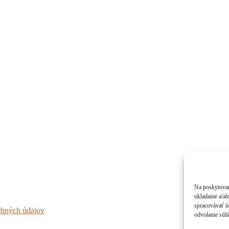
Na poskytovan
ukladanie a/al
spracovávať úd
obných údajov
odvolanie súhl